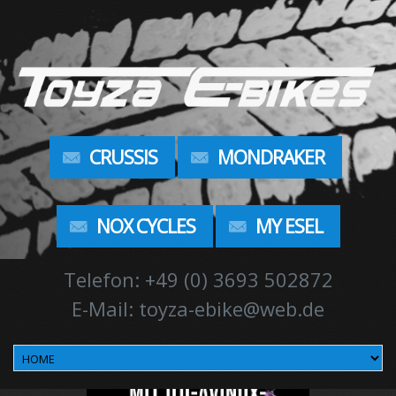
CRUSSIS
MONDRAKER
NOX CYCLES
MY ESEL
Telefon: +49 (0) 3693 502872
E-Mail: toyza-ebike@web.de