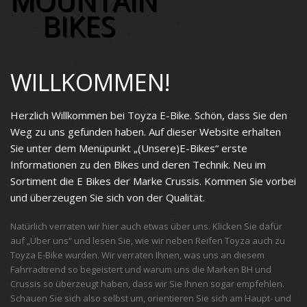
MOUNTAIN
BIKES
WILLKOMMEN!
Herzlich Willkommen bei Toyza E-Bike. Schön, dass Sie den
Weg zu uns gefunden haben. Auf dieser Website erhalten
Sie unter dem Menüpunkt „(Unsere)E-Bikes“ erste
Informationen zu den Bikes und deren Technik. Neu im
Sortiment die E Bikes der Marke Crussis. Kommen Sie vorbei
und überzeugen Sie sich von der Qualität.
Natürlich verraten wir hier auch etwas über uns. Klicken Sie dafür
auf „Über uns“ und lesen Sie, wie wir neben Reifen Toyza auch zu
Toyza E-Bike wurden. Wir verraten Ihnen, was uns an diesem
Fahrradtrend so begeistert und warum uns die Marken BH und
Crussis so überzeugt haben, dass wir Sie Ihnen sogar empfehlen.
Schauen Sie sich also selbst um, orientieren Sie sich am Haupt- und