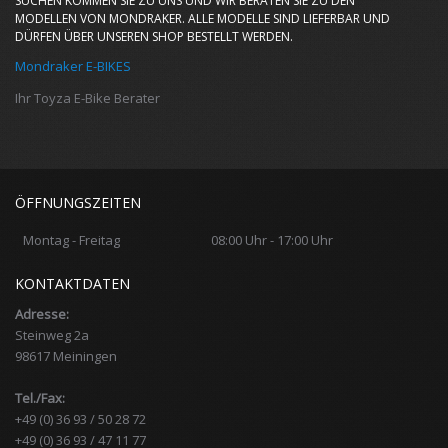
SUCHEN KOMMEN SIE ZU UNS UND WIR BERATEN SIE ZU DEN
MODELLEN VON MONDRAKER. ALLE MODELLE SIND LIEFERBAR UND
DÜRFEN ÜBER UNSEREN SHOP BESTELLT WERDEN.
Mondraker E-BIKES
Ihr Toyza E-Bike Berater
ÖFFNUNGSZEITEN
Montag - Freitag
08:00 Uhr - 17:00 Uhr
KONTAKTDATEN
Adresse:
Steinweg 2a
98617 Meiningen
Tel./Fax:
+49 (0) 36 93 / 50 28 72
+49 (0) 36 93 / 47 11 77