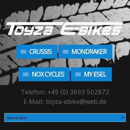
CRUSSIS
MONDRAKER
NOX CYCLES
MY ESEL
Telefon: +49 (0) 3693 502872
E-Mail: toyza-ebike@web.de