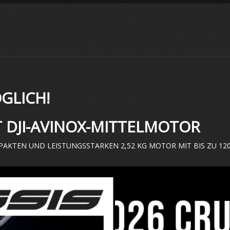
GLICH!
IT DJI-AVINOX-MITTELMOTOR
MPAKTEN UND LEISTUNGSSTARKEN 2,52 KG MOTOR MIT BIS ZU 