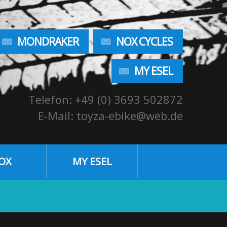
MONDRAKER
NOX CYCLES
MY ESEL
Telefon: +49 (0) 3693 502872
E-Mail: toyza-ebike@web.de
OX
MY ESEL