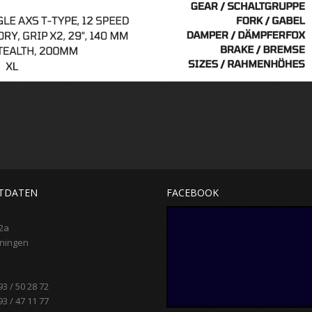
TDATEN
FACEBOOK
2a
iningen
93 / 50 28 72
93 / 47 11 77