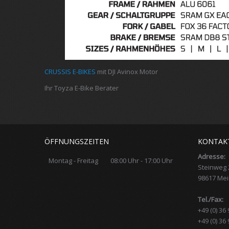
CRUSSIS E-BIKES
mit DJI Avinox Motor
Ihr Toyza E-Bike Berater
ÖFFNUNGSZEITEN
KONTAK
Adresse:
Montag - Freitag
08:00 Uhr - 17:00 Uhr
Steinweg 
98617 Me
Tel./Fax:
+49 (0) 36 
+49 (0) 36 