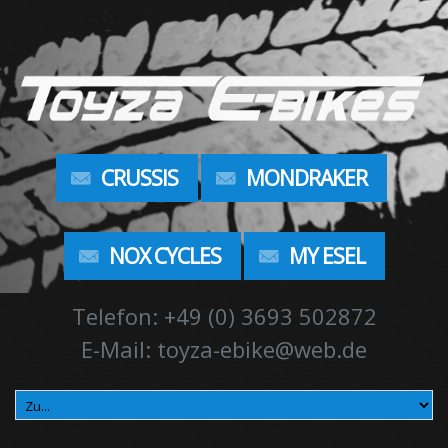
CRUSSIS
MONDRAKER
NOX CYCLES
MY ESEL
Telefon: +49 (0) 3693 502872
E-Mail: toyza-ebike@web.de